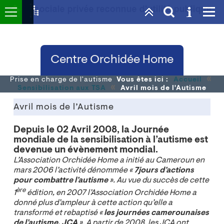
Centre Orchidée Home
«
Prise en charge de l'autisme
Vous êtes ici :
Accueil
«
Sensibilisation aux TSA
Avril mois de l'Autisme
Avril mois de l’Autisme
Depuis le 02 Avril 2008, la Journée
mondiale de la sensibilisation à l’autisme est
devenue un évènement mondial.
L’Association Orchidée Home a initié au Cameroun en
mars 2006 l’activité dénommée «
7jours d’actions
pour combattre l’autisme
». Au vue du succès de cette
ère
1
édition, en 2007 l’Association Orchidée Home a
donné plus d’ampleur à cette action qu’elle a
transformé et rebaptisé «
les journées camerounaises
de l’autisme, JCA
». A partir de 2008, les JCA ont